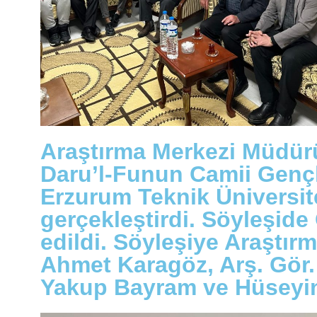
Araştırma Merkezi Müdürü
Daru’l-Funun Camii Gençl
Erzurum Teknik Üniversit
gerçekleştirdi. Söyleşide
edildi. Söyleşiye Araştı
Ahmet Karagöz, Arş. Gör. 
Yakup Bayram ve Hüseyin 