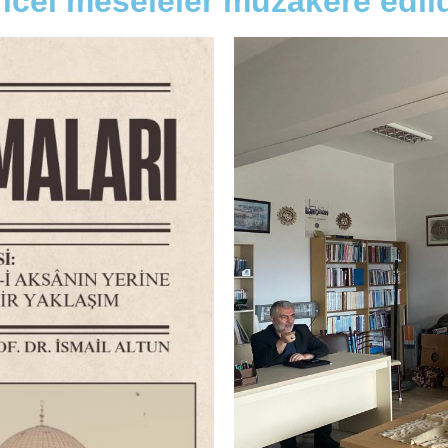
üncel meseleler müzakere edild