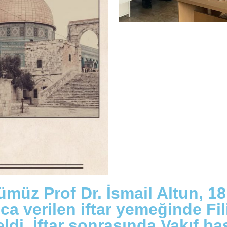
üz Prof Dr. İsmail Altun, 18
 verilen iftar yemeğinde Filis
geldi. İftar sonrasında Vakıf 