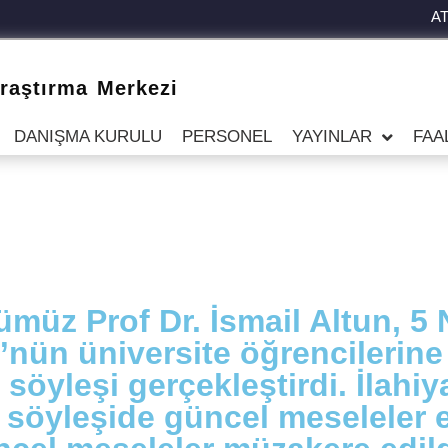
A
raştırma Merkezi
DANIŞMA KURULU
PERSONEL
YAYINLAR
FAA
müz Prof Dr. İsmail Altun, 5 
”nün üniversite öğrencilerine
söyleşi gerçekleştirdi. İlahiy
n söyleşide güncel meseleler