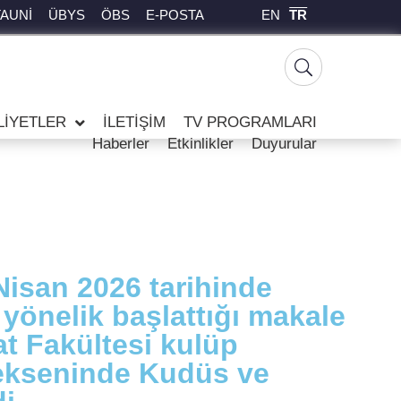
EN
TR
TAUNİ
ÜBYS
ÖBS
E-POSTA
LİYETLER
İLETİŞİM
TV PROGRAMLARI
Haberler
Etkinlikler
Duyurular
Nisan 2026 tarihinde
 yönelik başlattığı makale
at Fakültesi kulüp
 ekseninde Kudüs ve