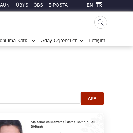
EN
TR
TAUNİ
ÜBYS
ÖBS
E-POSTA
opluma Katkı
Aday Öğrenciler
İletişim
ARA
Malzeme Ve Malzeme İşleme Teknolojileri
Bölümü