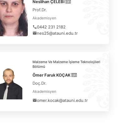
Neslihan ÇELEBİ
Prof.Dr.
Akademisyen
0442 231 2182
nes25@atauni.edu.tr
Malzeme Ve Malzeme İşleme Teknolojileri
Bölümü
Ömer Faruk KOÇAK
Doç.Dr.
Akademisyen
omer.kocak@atauni.edu.tr