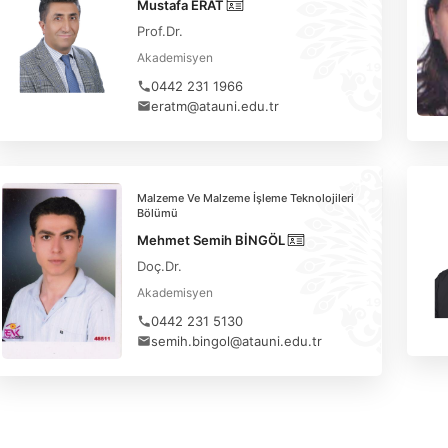
Mustafa ERAT
Prof.Dr.
Akademisyen
0442 231 1966
eratm@atauni.edu.tr
Malzeme Ve Malzeme İşleme Teknolojileri
Bölümü
Mehmet Semih BİNGÖL
Doç.Dr.
Akademisyen
0442 231 5130
semih.bingol@atauni.edu.tr