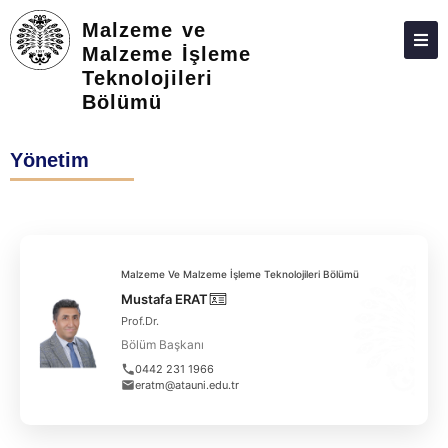
Malzeme ve
Malzeme İşleme
Teknolojileri
HAKKIMIZDA
Bölümü
KIŞILER
Yönetim
ÖNLISANS
TOPLUMA KATKI
ADAY ÖĞRENCILER
Malzeme Ve Malzeme İşleme Teknolojileri Bölümü
İLETIŞIM
Mustafa ERAT
Prof.Dr.
Bölüm Başkanı
0442 231 1966
eratm@atauni.edu.tr