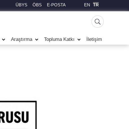
EN
TR
ÜBYS
ÖBS
E-POSTA
Araştırma
Topluma Katkı
İletişim