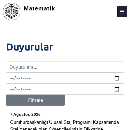
Matematik
HAKKIMIZDA
PERSONEL
Duyurular
FEDEK
LISANS
LISANSÜSTÜ
MEZUNLAR
ARAŞTIRMA
Filtrele
TOPLUMA KATKI
7 Ağustos 2026
İLETIŞIM
Cumhurbaşkanlığı Ulusal Staj Programı Kapsamında
Staj Yapacak olan Öğrencilerimizin Dikkatine