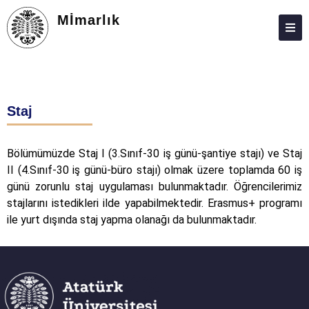
Mİmarlık
HAKKIMIZDA
KIŞILER
Staj
LISANS
LISANSÜSTÜ
Bölümümüzde Staj I (3.Sınıf-30 iş günü-şantiye stajı) ve Staj
II (4.Sınıf-30 iş günü-büro stajı) olmak üzere toplamda 60 iş
ARAŞTIRMA
günü zorunlu staj uygulaması bulunmaktadır. Öğrencilerimiz
TOPLUMA KATKI
stajlarını istedikleri ilde yapabilmektedir. Erasmus+ programı
ile yurt dışında staj yapma olanağı da bulunmaktadır.
ADAY ÖĞRENCILER
İLETIŞIM