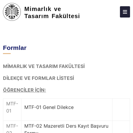
Mimarlık ve
Tasarım Fakültesi
DEKANLIK
BÖLÜMLER
Formlar
EĞITIM
ARAŞTIRMA
MİMARLIK VE TASARIM FAKÜLTESİ
TOPLUMA KATKI
DİLEKÇE VE FORMLAR LİSTESİ
ÖĞRENCILER
ÖĞRENCİLER İÇİN:
MEZUNLAR
MTF-
MTF-01 Genel Dilekce
FORMLAR
01
İLETIŞIM
MTF-
MTF-02 Mazeretli Ders Kayıt Başvuru