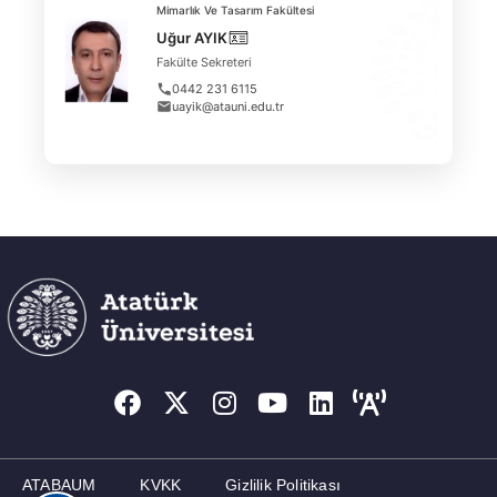
Mimarlık Ve Tasarım Fakültesi
Uğur AYIK
Fakülte Sekreteri
0442 231 6115
uayik@atauni.edu.tr
ATABAUM
KVKK
Gizlilik Politikası