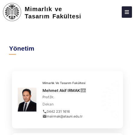
Mimarlık ve
Tasarım Fakültesi
DEKANLIK
BÖLÜMLER
Yönetim
EĞITIM
ARAŞTIRMA
TOPLUMA KATKI
Mimarlık Ve Tasarım Fakültesi
ÖĞRENCILER
Mehmet Akif IRMAK
Prof.Dr.
MEZUNLAR
Dekan
FORMLAR
0442 231 1616
mairmak@atauni.edu.tr
İLETIŞIM