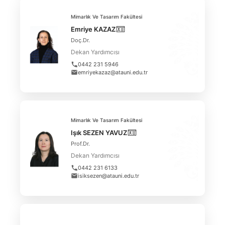
Mimarlık Ve Tasarım Fakültesi
Emriye KAZAZ
Doç.Dr.
Dekan Yardımcısı
0442 231 5946
emriyekazaz@atauni.edu.tr
Mimarlık Ve Tasarım Fakültesi
Işık SEZEN YAVUZ
Prof.Dr.
Dekan Yardımcısı
0442 231 6133
isiksezen@atauni.edu.tr