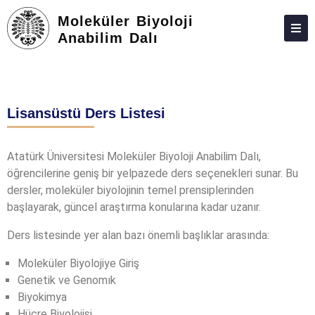
Moleküler Biyoloji
Anabilim Dalı
HAKKIMIZDA
KIŞILER
Lisansüstü Ders Listesi
LISANSÜSTÜ
ARAŞTIRMA
Atatürk Üniversitesi Moleküler Biyoloji Anabilim Dalı,
öğrencilerine geniş bir yelpazede ders seçenekleri sunar. Bu
TOPLUMA KATKI
dersler, moleküler biyolojinin temel prensiplerinden
ADAY ÖĞRENCILER
başlayarak, güncel araştırma konularına kadar uzanır.
İLETIŞIM
Ders listesinde yer alan bazı önemli başlıklar arasında:
Moleküler Biyolojiye Giriş
Genetik ve Genomık
Biyokimya
Hücre Biyolojisi