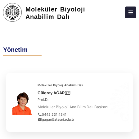
Moleküler Biyoloji
Anabilim Dalı
HAKKIMIZDA
KIŞILER
Yönetim
LISANSÜSTÜ
ARAŞTIRMA
TOPLUMA KATKI
Moleküler Biyoloji Anabilim Dalı
ADAY ÖĞRENCILER
Güleray AĞAR
Prof.Dr.
İLETIŞIM
Moleküler Biyoloji Ana Bilim Dalı Başkanı
0442 231 4341
gagar@atauni.edu.tr