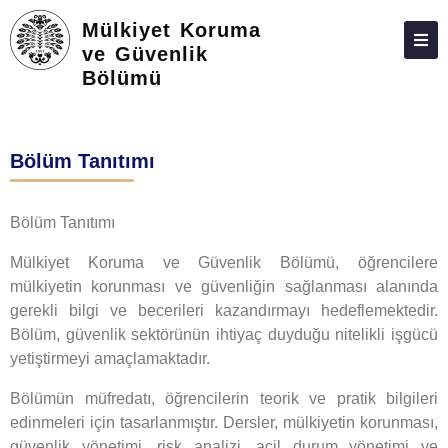
Mülkiyet Koruma
ve Güvenlik
Bölümü
HAKKIMIZDA
KIŞILER
Bölüm Tanıtımı
LISANS
LISANSÜSTÜ
Bölüm Tanıtımı
ARAŞTIRMA
Mülkiyet Koruma ve Güvenlik Bölümü, öğrencilere
mülkiyetin korunması ve güvenliğin sağlanması alanında
TOPLUMA KATKI
gerekli bilgi ve becerileri kazandırmayı hedeflemektedir.
ADAY ÖĞRENCILER
Bölüm, güvenlik sektörünün ihtiyaç duyduğu nitelikli işgücü
yetiştirmeyi amaçlamaktadır.
İLETIŞIM
Bölümün müfredatı, öğrencilerin teorik ve pratik bilgileri
edinmeleri için tasarlanmıştır. Dersler, mülkiyetin korunması,
güvenlik yönetimi, risk analizi, acil durum yönetimi ve