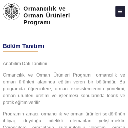
Ormancılık ve
Orman Ürünleri
Programı
HAKKIMIZDA
KIŞILER
Bölüm Tanıtımı
LISANSÜSTÜ
ARAŞTIRMA
Anabilim Dalı Tanıtımı
TOPLUMA KATKI
Ormancılık ve Orman Ürünleri Programı, ormancılık ve
orman ürünleri alanında eğitim veren bir bölümdür. Bu
ADAY ÖĞRENCILER
programda öğrencilere, orman ekosistemlerinin yönetimi,
İLETIŞIM
orman ürünleri üretimi ve işlenmesi konularında teorik ve
pratik eğitim verilir.
Programın amacı, ormancılık ve orman ürünleri sektörünün
ihtiyaç duyduğu nitelikli elemanları yetiştirmektir.
Öğrencilere, ormanların sürdürülebilir yönetimi, orman