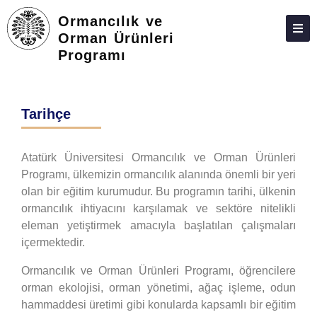
Ormancılık ve
Orman Ürünleri
Programı
HAKKIMIZDA
KIŞILER
Tarihçe
LISANSÜSTÜ
ARAŞTIRMA
Atatürk Üniversitesi Ormancılık ve Orman Ürünleri
Programı, ülkemizin ormancılık alanında önemli bir yeri
TOPLUMA KATKI
olan bir eğitim kurumudur. Bu programın tarihi, ülkenin
ADAY ÖĞRENCILER
ormancılık ihtiyacını karşılamak ve sektöre nitelikli
eleman yetiştirmek amacıyla başlatılan çalışmaları
İLETIŞIM
içermektedir.
Ormancılık ve Orman Ürünleri Programı, öğrencilere
orman ekolojisi, orman yönetimi, ağaç işleme, odun
hammaddesi üretimi gibi konularda kapsamlı bir eğitim