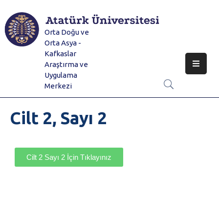
Orta Doğu ve
Hakkımızda
Orta Asya -
Kafkaslar
Spesifik Çalışma Alanları
Araştırma ve
Uygulama
Eğitim
Merkezi
Duyurular Ve Faaliyetler
Cilt 2, Sayı 2
E-Dergi
Galeri
Cilt 2 Sayı 2 İçin Tıklayınız
İletişim