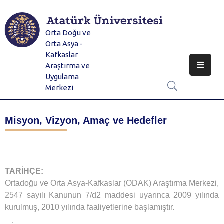
Orta Doğu ve
Hakkımızda
Orta Asya -
Kafkaslar
Spesifik Çalışma Alanları
Araştırma ve
Uygulama
Eğitim
Merkezi
Duyurular Ve Faaliyetler
Misyon, Vizyon, Amaç ve Hedefler
E-Dergi
Galeri
TARİHÇE:
İletişim
Ortadoğu ve Orta Asya-Kafkaslar (ODAK) Araştırma Merkezi,
2547 sayılı Kanunun 7/d2 maddesi uyarınca 2009 yılında
kurulmuş, 2010 yılında faaliyetlerine başlamıştır.