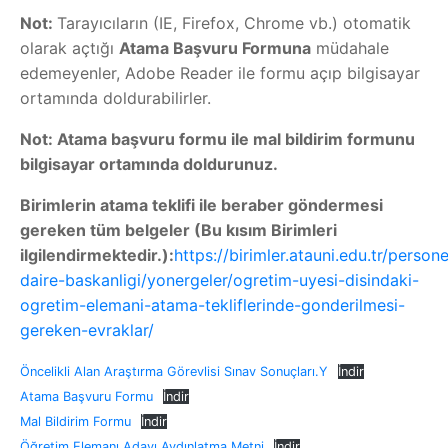
Not:
Tarayıcıların (IE, Firefox, Chrome vb.) otomatik
olarak açtığı
Atama Başvuru Formuna
müdahale
edemeyenler, Adobe Reader ile formu açıp bilgisayar
ortamında doldurabilirler.
Not: Atama başvuru formu ile mal bildirim formunu
bilgisayar ortamında doldurunuz.
Birimlerin atama teklifi ile beraber göndermesi
gereken tüm belgeler (Bu kısım Birimleri
ilgilendirmektedir.):
https://birimler.atauni.edu.tr/persone
daire-baskanligi/yonergeler/ogretim-uyesi-disindaki-
ogretim-elemani-atama-tekliflerinde-gonderilmesi-
gereken-evraklar/
Öncelikli Alan Araştırma Görevlisi Sınav Sonuçları.Y
İndir
Atama Başvuru Formu
İndir
Mal Bildirim Formu
İndir
Öğretim Elemanı Adayı Aydınlatma Metni
İndir