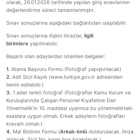
olarak, 26.01.2026 tarihinde yapılan giriş sınavlarının
değerlendirme süreci tamamlanmıştır.
Sınav sonuçlarına aşağıdaki bağlantıdan ulaşılabilir.
Sınav sonuçlarına ilişkin itirazlar,
ilgili
birimlere
yapılmalıdır.
Başarılı olan adaylardan istenilen belgeler:
1.
Atama Başvuru Formu (Fotoğraf yapıştırılacak)
2.
Adli Sicil Kaydı (
www.turkiye.gov.tr
adresinden
temin edilebilir.)
3.
1 adet renkli fotoğraf (Fotoğraflar Kamu Kurum ve
Kuruluşlarında Çalışan Personel Kıyafetine Dair
Yönetmelik’in 10. maddesi uyarınca bu yönetmelikteki
esaslara uygun olmalı. Erkek adayların fotoğrafları
kravatlı olmalı.)
4.
Mal Bildirim Formu (
Arkalı-önlü
doldurulacak. İmza
atılacak. Sicil No. kısmı boş bırakılacak.)