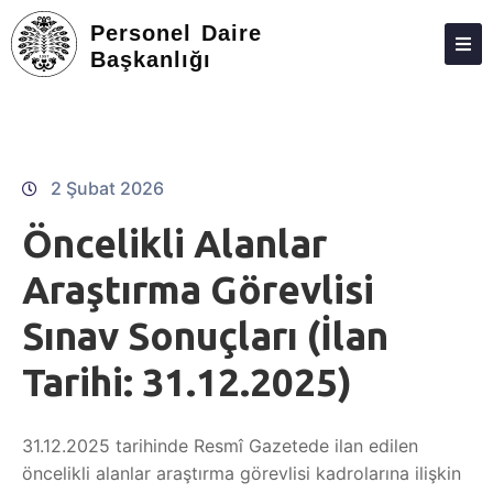
Personel Daire
Başkanlığı
HAKKIMIZDA
PERSONEL
YÖNERGELER
2 Şubat 2026
FORMLAR
Öncelikli Alanlar
İLETIŞIM
Araştırma Görevlisi
Sınav Sonuçları (İlan
Tarihi: 31.12.2025)
31.12.2025 tarihinde Resmî Gazetede ilan edilen
öncelikli alanlar araştırma görevlisi kadrolarına ilişkin