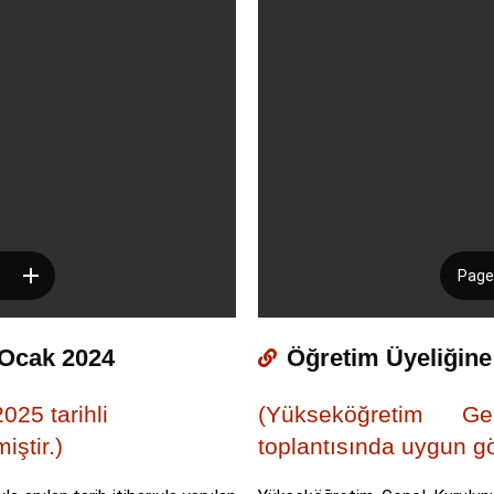
 Ocak 2024
Öğretim Üyeliğine
25 tarihli
(Yükseköğretim Ge
ştir.)
toplantısında uygun gö