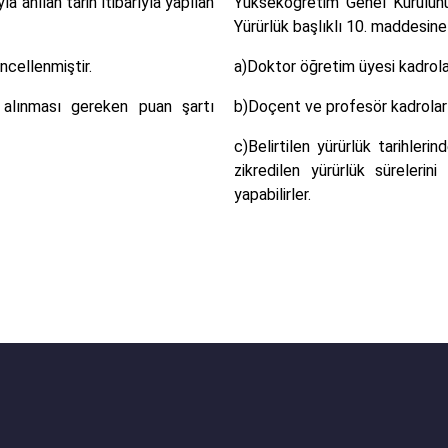
 anılan tarih itibarıyla yapılan
Yükseköğretim Genel Kurulunun 
Yürürlük başlıklı 10. maddesine
ncellenmiştir.
a)Doktor öğretim üyesi kadroları
 alınması gereken puan şartı
b)Doçent ve profesör kadroları 
c)Belirtilen yürürlük tarihler
zikredilen yürürlük süreleri
yapabilirler.