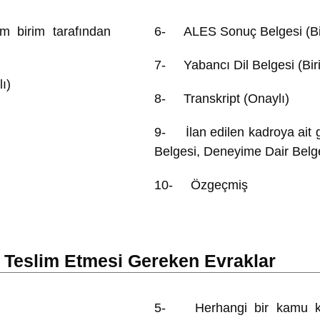
 birim tarafından
6- ALES Sonuç Belgesi (Bi
7- Yabancı Dil Belgesi (Bi
ı)
8- Transkript (Onaylı)
9- İlan edilen kadroya ait ge
Belgesi, Deneyime Dair Belge
10- Özgeçmiş
e Teslim Etmesi Gereken Evraklar
5- Herhangi bir kamu 