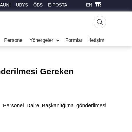
EN
TR
TAUNİ
ÜBYS
ÖBS
E-POSTA
Personel
Yönergeler
Formlar
İletişim
nderilmesi Gereken
e Personel Daire Başkanlığı’na gönderilmesi