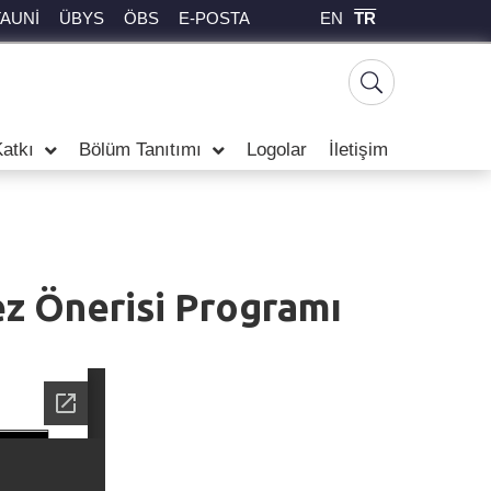
EN
TR
TAUNİ
ÜBYS
ÖBS
E-POSTA
atkı
Bölüm Tanıtımı
Logolar
İletişim
z Önerisi Programı