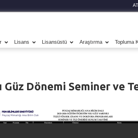
A
r
Lisans
Lisansüstü
Araştırma
Topluma K
ı Güz Dönemi Seminer ve Te