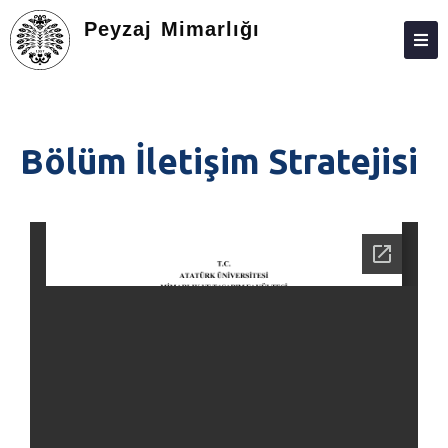
Peyzaj Mimarlığı
HAKKIMIZDA
KIŞILER
Bölüm İletişim Stratejisi
LISANS
LISANSÜSTÜ
ARAŞTIRMA
TOPLUMA KATKI
BÖLÜM TANITIMI
LOGOLAR
İLETIŞIM