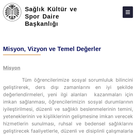
Sağlık Kültür ve
Spor Daire
Başkanlığı
HAKKIMIZDA
BIRIMLER
Misyon, Vizyon ve Temel Değerler
MEVZUAT
ÖĞRENCI KULÜPLERI
Misyon
FORMLAR
Tüm öğrencilerimize sosyal sorumluluk bilincini
geliştirerek, ders dışı zamanlarını en iyi şekilde
PERSONEL
değerlendirmeleri, yeni ilgi alanları kazanmaları için
İLETIŞIM
imkan sağlanması, öğrencilerimizin sosyal durumlarının
iyileştirilmesi, düzenli ve sağlıklı beslenmelerinin temini,
yeteneklerinin ve kişiliklerinin gelişmesine imkan verecek
hizmetlerin sunulması, ruhsal ve bedensel sağlıklarını
geliştirecek faaliyetlerle, düzenli ve disiplinli çalışmalarla