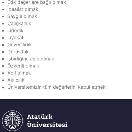
Etik değerlere bağlı olmak
İdealist olmak
Saygılı olmak
Çalışkanlık
Liderlik
Liyakat
Güvenilirlik
Dürüstlük
İşbirliğine açık olmak
Özverili olmak
Adil olmak
Akılcılık
Üniversitemizin tüm değerlerini kabul etmek.