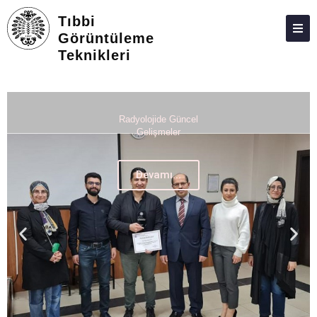
Tıbbi
Görüntüleme
Teknikleri
HAKKIMIZDA
KIŞILER
STAJ
Radyolojide Güncel
Gelişmeler
DERS PROGRAMI
Devamı...
S.S.S.
İLETIŞIM