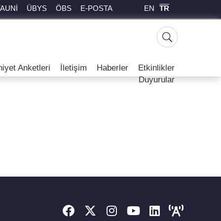
EN
TR
TAUNİ
ÜBYS
ÖBS
E-POSTA
yet Anketleri
İletişim
Haberler
Etkinlikler
Duyurular