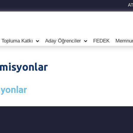
A
Topluma Katkı
Aday Öğrenciler
FEDEK
Memnuni
omisyonlar
syonlar