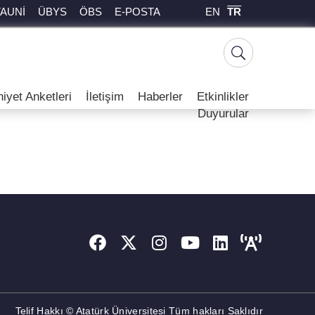
EN
TR
TAUNİ
ÜBYS
ÖBS
E-POSTA
yet Anketleri
İletişim
Haberler
Etkinlikler
Duyurular
Telif Hakkı © Atatürk Üniversitesi Tüm hakları Saklıdır