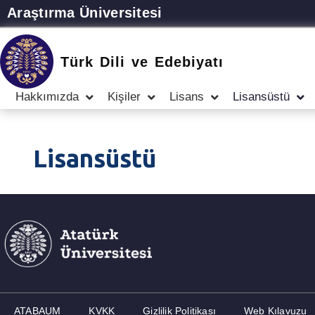
Araştırma Üniversitesi
Türk Dili ve Edebiyatı
Hakkımızda
Kişiler
Lisans
Lisansüstü
Lisansüstü
ATABAUM
KVKK
Gizlilik Politikası
Web Kılavuzu