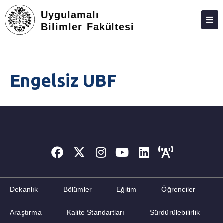
Uygulamalı
Bilimler Fakültesi
DEKANLIK
BÖLÜMLER
Engelsiz UBF
EĞITIM
ÖĞRENCILER
ARAŞTIRMA
KALITE STANDARTLARI
SÜRDÜRÜLEBILIRLIK
ENGELSIZ UBF
Dekanlık
Bölümler
Eğitim
Öğrenciler
ADAY ÖĞRENCI
Araştırma
Kalite Standartları
Sürdürülebilirlik
İLETIŞIM