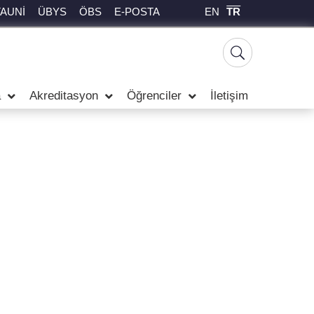
EN
TR
TAUNİ
ÜBYS
ÖBS
E-POSTA
a
Akreditasyon
Öğrenciler
İletişim