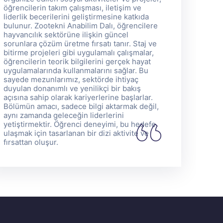
öğrencilerin takım çalışması, iletişim ve
öğ
liderlik becerilerini geliştirmesine katkıda
li
bulunur. Zootekni Anabilim Dalı, öğrencilere
b
hayvancılık sektörüne ilişkin güncel
ha
sorunlara çözüm üretme fırsatı tanır. Staj ve
so
bitirme projeleri gibi uygulamalı çalışmalar,
bi
öğrencilerin teorik bilgilerini gerçek hayat
öğ
uygulamalarında kullanmalarını sağlar. Bu
u
sayede mezunlarımız, sektörde ihtiyaç
s
duyulan donanımlı ve yenilikçi bir bakış
du
açısına sahip olarak kariyerlerine başlarlar.
aç
Bölümün amacı, sadece bilgi aktarmak değil,
B
aynı zamanda geleceğin liderlerini
a
yetiştirmektir. Öğrenci deneyimi, bu hedefe
y
ulaşmak için tasarlanan bir dizi aktivite ve
ul
fırsattan oluşur.
fı