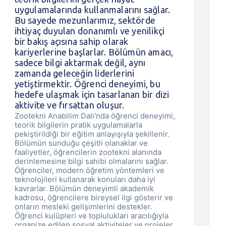
uygulamalarında kullanmalarını sağlar.
Bu sayede mezunlarımız, sektörde
ihtiyaç duyulan donanımlı ve yenilikçi
bir bakış açısına sahip olarak
kariyerlerine başlarlar. Bölümün amacı,
sadece bilgi aktarmak değil, aynı
zamanda geleceğin liderlerini
yetiştirmektir. Öğrenci deneyimi, bu
hedefe ulaşmak için tasarlanan bir dizi
aktivite ve fırsattan oluşur.
Zootekni Anabilim Dalı'nda öğrenci deneyimi,
teorik bilgilerin pratik uygulamalarla
pekiştirildiği bir eğitim anlayışıyla şekillenir.
Bölümün sunduğu çeşitli olanaklar ve
faaliyetler, öğrencilerin zootekni alanında
derinlemesine bilgi sahibi olmalarını sağlar.
Öğrenciler, modern öğretim yöntemleri ve
teknolojileri kullanarak konuları daha iyi
kavrarlar. Bölümün deneyimli akademik
kadrosu, öğrencilere bireysel ilgi gösterir ve
onların mesleki gelişimlerini destekler.
Öğrenci kulüpleri ve toplulukları aracılığıyla
organize edilen sosyal aktiviteler ve projeler,