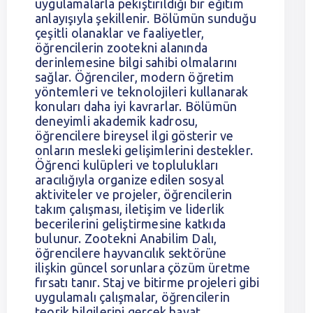
uygulamalarla pekiştirildiği bir eğitim
anlayışıyla şekillenir. Bölümün sunduğu
çeşitli olanaklar ve faaliyetler,
öğrencilerin zootekni alanında
derinlemesine bilgi sahibi olmalarını
sağlar. Öğrenciler, modern öğretim
yöntemleri ve teknolojileri kullanarak
konuları daha iyi kavrarlar. Bölümün
deneyimli akademik kadrosu,
öğrencilere bireysel ilgi gösterir ve
onların mesleki gelişimlerini destekler.
Öğrenci kulüpleri ve toplulukları
aracılığıyla organize edilen sosyal
aktiviteler ve projeler, öğrencilerin
takım çalışması, iletişim ve liderlik
becerilerini geliştirmesine katkıda
bulunur. Zootekni Anabilim Dalı,
öğrencilere hayvancılık sektörüne
ilişkin güncel sorunlara çözüm üretme
fırsatı tanır. Staj ve bitirme projeleri gibi
uygulamalı çalışmalar, öğrencilerin
teorik bilgilerini gerçek hayat