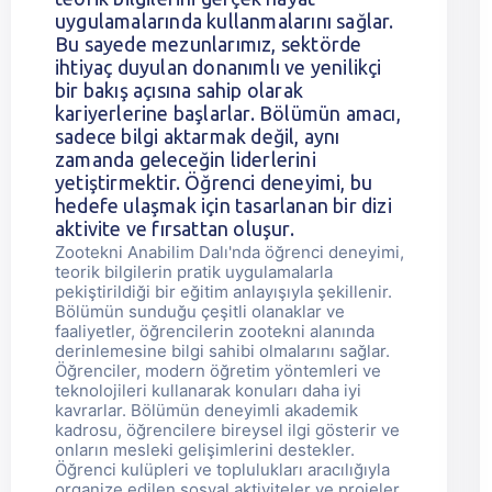
uygulamalarında kullanmalarını sağlar.
Bu sayede mezunlarımız, sektörde
ihtiyaç duyulan donanımlı ve yenilikçi
bir bakış açısına sahip olarak
kariyerlerine başlarlar. Bölümün amacı,
sadece bilgi aktarmak değil, aynı
zamanda geleceğin liderlerini
yetiştirmektir. Öğrenci deneyimi, bu
hedefe ulaşmak için tasarlanan bir dizi
aktivite ve fırsattan oluşur.
Zootekni Anabilim Dalı'nda öğrenci deneyimi,
teorik bilgilerin pratik uygulamalarla
pekiştirildiği bir eğitim anlayışıyla şekillenir.
Bölümün sunduğu çeşitli olanaklar ve
faaliyetler, öğrencilerin zootekni alanında
derinlemesine bilgi sahibi olmalarını sağlar.
Öğrenciler, modern öğretim yöntemleri ve
teknolojileri kullanarak konuları daha iyi
kavrarlar. Bölümün deneyimli akademik
kadrosu, öğrencilere bireysel ilgi gösterir ve
onların mesleki gelişimlerini destekler.
Öğrenci kulüpleri ve toplulukları aracılığıyla
organize edilen sosyal aktiviteler ve projeler,