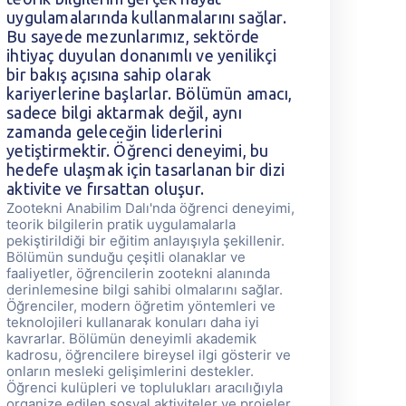
uygulamalarında kullanmalarını sağlar.
u
Bu sayede mezunlarımız, sektörde
B
ihtiyaç duyulan donanımlı ve yenilikçi
i
bir bakış açısına sahip olarak
b
kariyerlerine başlarlar. Bölümün amacı,
k
sadece bilgi aktarmak değil, aynı
s
zamanda geleceğin liderlerini
z
yetiştirmektir. Öğrenci deneyimi, bu
y
hedefe ulaşmak için tasarlanan bir dizi
h
aktivite ve fırsattan oluşur.
a
Zootekni Anabilim Dalı'nda öğrenci deneyimi,
Z
teorik bilgilerin pratik uygulamalarla
te
pekiştirildiği bir eğitim anlayışıyla şekillenir.
pe
Bölümün sunduğu çeşitli olanaklar ve
B
faaliyetler, öğrencilerin zootekni alanında
fa
derinlemesine bilgi sahibi olmalarını sağlar.
de
Öğrenciler, modern öğretim yöntemleri ve
Ö
teknolojileri kullanarak konuları daha iyi
te
kavrarlar. Bölümün deneyimli akademik
k
kadrosu, öğrencilere bireysel ilgi gösterir ve
ka
onların mesleki gelişimlerini destekler.
on
Öğrenci kulüpleri ve toplulukları aracılığıyla
Öğ
organize edilen sosyal aktiviteler ve projeler,
or