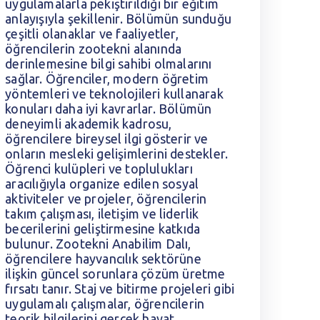
uygulamalarla pekiştirildiği bir eğitim
u
anlayışıyla şekillenir. Bölümün sunduğu
a
çeşitli olanaklar ve faaliyetler,
ç
öğrencilerin zootekni alanında
ö
derinlemesine bilgi sahibi olmalarını
d
sağlar. Öğrenciler, modern öğretim
s
yöntemleri ve teknolojileri kullanarak
y
konuları daha iyi kavrarlar. Bölümün
k
deneyimli akademik kadrosu,
d
öğrencilere bireysel ilgi gösterir ve
ö
onların mesleki gelişimlerini destekler.
o
Öğrenci kulüpleri ve toplulukları
Ö
aracılığıyla organize edilen sosyal
a
aktiviteler ve projeler, öğrencilerin
a
takım çalışması, iletişim ve liderlik
t
becerilerini geliştirmesine katkıda
b
bulunur. Zootekni Anabilim Dalı,
b
öğrencilere hayvancılık sektörüne
ö
ilişkin güncel sorunlara çözüm üretme
i
fırsatı tanır. Staj ve bitirme projeleri gibi
f
uygulamalı çalışmalar, öğrencilerin
u
teorik bilgilerini gerçek hayat
t