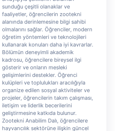
sunduğu çeşitli olanaklar ve
s
faaliyetler, öğrencilerin zootekni
f
alanında derinlemesine bilgi sahibi
a
olmalarını sağlar. Öğrenciler, modern
o
öğretim yöntemleri ve teknolojileri
ö
kullanarak konuları daha iyi kavrarlar.
k
Bölümün deneyimli akademik
B
kadrosu, öğrencilere bireysel ilgi
k
gösterir ve onların mesleki
g
gelişimlerini destekler. Öğrenci
g
kulüpleri ve toplulukları aracılığıyla
k
organize edilen sosyal aktiviteler ve
o
projeler, öğrencilerin takım çalışması,
p
iletişim ve liderlik becerilerini
i
geliştirmesine katkıda bulunur.
g
Zootekni Anabilim Dalı, öğrencilere
Z
hayvancılık sektörüne ilişkin güncel
h