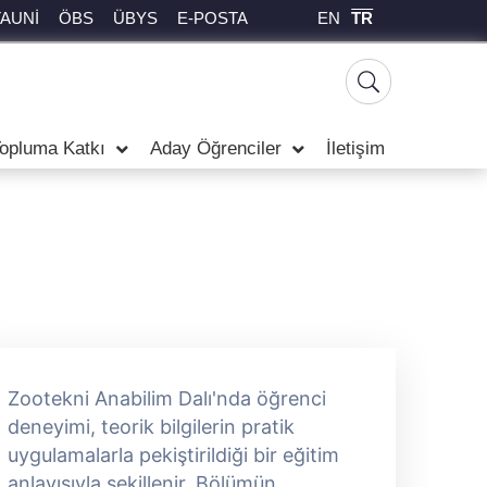
EN
TR
TAUNİ
ÖBS
ÜBYS
E-POSTA
opluma Katkı
Aday Öğrenciler
İletişim
Zootekni Anabilim Dalı'nda öğrenci
Z
deneyimi, teorik bilgilerin pratik
d
uygulamalarla pekiştirildiği bir eğitim
u
anlayışıyla şekillenir. Bölümün
a