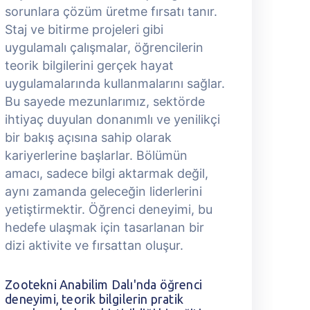
sorunlara çözüm üretme fırsatı tanır.
s
Staj ve bitirme projeleri gibi
S
uygulamalı çalışmalar, öğrencilerin
u
teorik bilgilerini gerçek hayat
t
uygulamalarında kullanmalarını sağlar.
u
Bu sayede mezunlarımız, sektörde
B
ihtiyaç duyulan donanımlı ve yenilikçi
i
bir bakış açısına sahip olarak
b
kariyerlerine başlarlar. Bölümün
k
amacı, sadece bilgi aktarmak değil,
a
aynı zamanda geleceğin liderlerini
a
yetiştirmektir. Öğrenci deneyimi, bu
y
hedefe ulaşmak için tasarlanan bir
h
dizi aktivite ve fırsattan oluşur.
d
Zootekni Anabilim Dalı'nda öğrenci
Z
deneyimi, teorik bilgilerin pratik
d