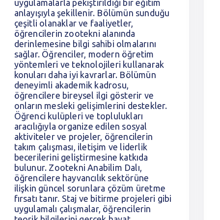
uygulamalarla pekiştirildiği bir eğitim
anlayışıyla şekillenir. Bölümün sunduğu
çeşitli olanaklar ve faaliyetler,
öğrencilerin zootekni alanında
derinlemesine bilgi sahibi olmalarını
sağlar. Öğrenciler, modern öğretim
yöntemleri ve teknolojileri kullanarak
konuları daha iyi kavrarlar. Bölümün
deneyimli akademik kadrosu,
öğrencilere bireysel ilgi gösterir ve
onların mesleki gelişimlerini destekler.
Öğrenci kulüpleri ve toplulukları
aracılığıyla organize edilen sosyal
aktiviteler ve projeler, öğrencilerin
takım çalışması, iletişim ve liderlik
becerilerini geliştirmesine katkıda
bulunur. Zootekni Anabilim Dalı,
öğrencilere hayvancılık sektörüne
ilişkin güncel sorunlara çözüm üretme
fırsatı tanır. Staj ve bitirme projeleri gibi
uygulamalı çalışmalar, öğrencilerin
teorik bilgilerini gerçek hayat