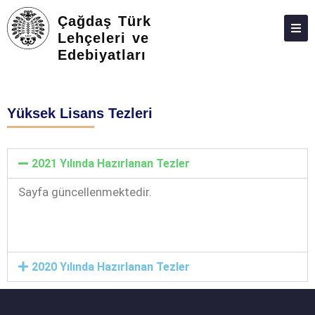
Çağdaş Türk
Lehçeleri ve
Edebiyatları
HAKKIMIZDA
KIŞILER
Yüksek Lisans Tezleri
LISANS
LISANSÜSTÜ
2021 Yılında Hazırlanan Tezler
ARAŞTIRMA
Sayfa güncellenmektedir.
TOPLUMA KATKI
ADAY ÖĞRENCILER
DERGI
2020 Yılında Hazırlanan Tezler
FEDEK
MEMNUNIYET ANKETLERI