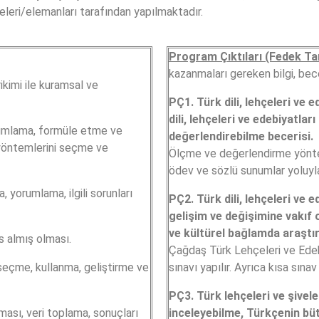
leri/elemanları tarafından yapılmaktadır.
Program Çıktıları (Fedek Ta
kazanmaları gereken bilgi, bece
irikimi ile kuramsal ve
PÇ1. Türk dili, lehçeleri ve 
dili, lehçeleri ve edebiyatla
rumlama, formüle etme ve
değerlendirebilme becerisi.
yöntemlerini seçme ve
Ölçme ve değerlendirme yöntem
ödev ve sözlü sunumlar yoluyla 
, yorumlama, ilgili sorunları
PÇ2. Türk dili, lehçeleri ve
gelişim ve değişimine vakıf o
ve kültürel bağlamda araştır
s almış olması.
Çağdaş Türk Lehçeleri ve Edeb
 seçme, kullanma, geliştirme ve
sınavı yapılır. Ayrıca kısa sına
PÇ3. Türk lehçeleri ve şivele
ması, veri toplama, sonuçları
inceleyebilme, Türkçenin büt