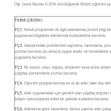
Öğr. Üyesi Nursan ILDIRI öncülüğünde Bölüm öğretim üye
Fedek Çıktıları:
FÇ1.
Kendi programları ile ilgili alanlarında yeterli bilgi b
uygulamalı bilgilerini alanlarında kullanabilme becerisi.
FÇ2.
Alanlarındaki problemleri saptama, tanımlama, yo
çözme becerisi; bu amaçla uygun analiz ve modelleme 
uygulama becerisi.
FÇ3.
Bir süreci, olayı, olguyu, donanımı veya ürünü anlama
çağdaş yöntemlerle çözme becerisi
FÇ4.
Öğretim programlarında en az iki adet alan dışı der
FÇ5.
Alan uygulamaları için gerekli olan çağdaş araçları
bilişim teknolojilerini etkin bir şekilde kullanma becerisi.
FÇ6.
Alanlarına göre tasarlama, deney yapma, alan çalış