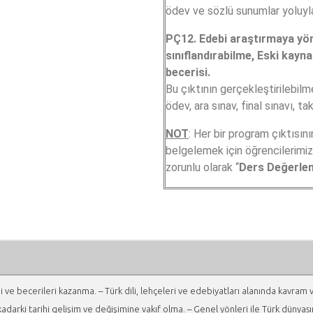
ödev ve sözlü sunumlar yoluyla 
PÇ12. Edebi araştırmaya yöne
sınıflandırabilme, Eski kayn
becerisi.
Bu çıktının gerçekleştirilebilm
ödev, ara sınav, final sınavı, ta
NOT
: Her bir program çıktısı
belgelemek için öğrencilerimiz
zorunlu olarak “
Ders Değerle
gi ve becerileri kazanma. – Türk dili, lehçeleri ve edebiyatları alanında kavram 
arki tarihi gelişim ve değişimine vakıf olma. – Genel yönleri ile Türk dünyasın