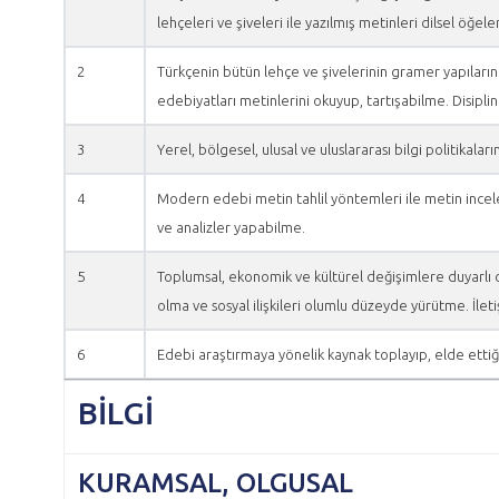
lehçeleri ve şiveleri ile yazılmış metinleri dilsel öğe
2
Türkçenin bütün lehçe ve şivelerinin gramer yapıların
edebiyatları metinlerini okuyup, tartışabilme. Disipli
3
Yerel, bölgesel, ulusal ve uluslararası bilgi politikal
4
Modern edebi metin tahlil yöntemleri ile metin incel
ve analizler yapabilme.
5
Toplumsal, ekonomik ve kültürel değişimlere duyarlı o
olma ve sosyal ilişkileri olumlu düzeyde yürütme. İlet
6
Edebi araştırmaya yönelik kaynak toplayıp, elde ettiğ
BİLGİ
KURAMSAL, OLGUSAL