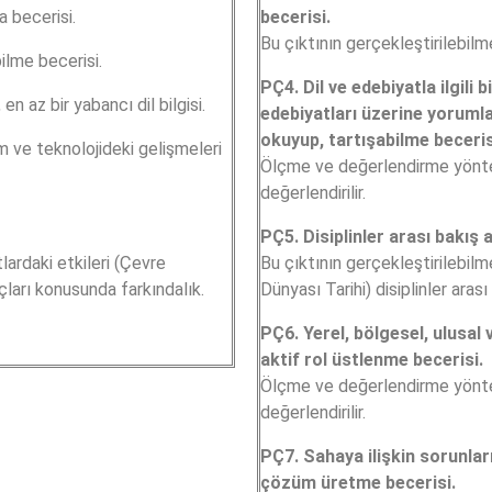
 becerisi.
becerisi.
Bu çıktının gerçekleştirilebilm
ilme becerisi.
PÇ4. Dil ve edebiyatla ilgili
en az bir yabancı dil bilgisi.
edebiyatları üzerine yorumla
okuyup, tartışabilme beceris
m ve teknolojideki gelişmeleri
Ölçme ve değerlendirme yönte
değerlendirilir.
PÇ5. Disiplinler arası bakış
ardaki etkileri (Çevre
Bu çıktının gerçekleştirilebilm
uçları konusunda farkındalık.
Dünyası Tarihi) disiplinler ara
PÇ6. Yerel, bölgesel, ulusal v
aktif rol üstlenme becerisi.
Ölçme ve değerlendirme yönte
değerlendirilir.
PÇ7. Sahaya ilişkin sorunlar
çözüm üretme becerisi.