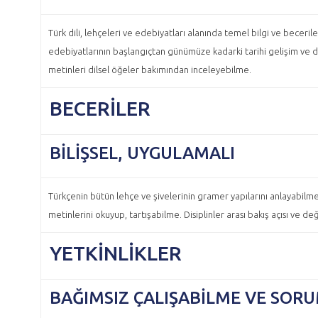
Türk dili, lehçeleri ve edebiyatları alanında temel bilgi ve beceril
edebiyatlarının başlangıçtan günümüze kadarki tarihi gelişim ve deği
metinleri dilsel öğeler bakımından inceleyebilme.
BECERİLER
BILIŞSEL, UYGULAMALI
Türkçenin bütün lehçe ve şivelerinin gramer yapılarını anlayabilme
metinlerini okuyup, tartışabilme. Disiplinler arası bakış açısı ve 
YETKİNLİKLER
BAĞIMSIZ ÇALIŞABILME VE SOR