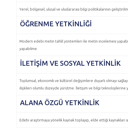
Yerel, bölgesel, ulusal ve uluslararası bilgi politikalarının gelişt
ÖĞRENME YETKINLIĞI
Modern edebi metin tahlil yöntemleri ile metin incelemesi yapabil
yapabilme.
İLETIŞIM VE SOSYAL YETKINLIK
Toplumsal, ekonomik ve kültürel değişimlere duyarlı olmayı sağlaya
ilişkileri olumlu düzeyde yürütme. İletişim ve bilgi teknolojilerin
ALANA ÖZGÜ YETKINLIK
Edebi araştırmaya yönelik kaynak toplayıp, elde ettiği kaynakları 