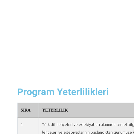
Program Yeterlilikleri
SIRA
YETERLILIK
1
Türk dili, lehçeleri ve edebiyatları alanında temel bil
lehçeleri ve edebiyatlarının başlangıçtan günümüze kad