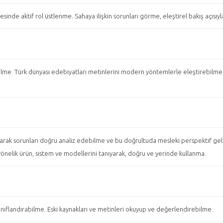
irilmesinde aktif rol üstlenme. Sahaya ilişkin sorunları görme, eleştirel bakış aç
me. Türk dünyası edebiyatları metinlerini modern yöntemlerle eleştirebilme. 
rak sorunları doğru analiz edebilme ve bu doğrultuda mesleki perspektif gelişt
e yönelik ürün, sistem ve modellerini tanıyarak, doğru ve yerinde kullanma.
sınıflandırabilme. Eski kaynakları ve metinleri okuyup ve değerlendirebilme.