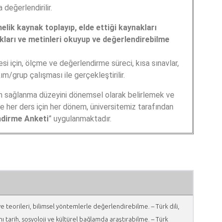
değerlendirilir.
lik kaynak toplayıp, elde ettiği kaynakları
akları ve metinleri okuyup ve değerlendirebilme
esi için, ölçme ve değerlendirme süreci, kısa sınavlar,
kım/grup çalışması ile gerçekleştirilir.
nın sağlanma düzeyini dönemsel olarak belirlemek ve
e her ders için her dönem, üniversitemiz tarafından
ndirme Anketi
” uygulanmaktadır.
ve teorileri, bilimsel yöntemlerle değerlendirebilme. – Türk dili,
ı tarih, sosyoloji ve kültürel bağlamda araştırabilme. – Türk