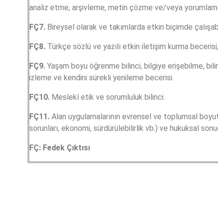
analiz etme, arşivleme, metin çözme ve/veya yorumlama
FÇ7.
Bireysel olarak ve takımlarda etkin biçimde çalışab
FÇ8.
Türkçe sözlü ve yazılı etkin iletişim kurma becerisi, 
FÇ9.
Yaşam boyu öğrenme bilinci, bilgiye erişebilme, bili
izleme ve kendini sürekli yenileme becerisi.
FÇ10.
Meslekî etik ve sorumluluk bilinci.
FÇ11.
Alan uygulamalarının evrensel ve toplumsal boyutl
sorunları, ekonomi, sürdürülebilirlik vb.) ve hukuksal son
FÇ: Fedek Çıktısı