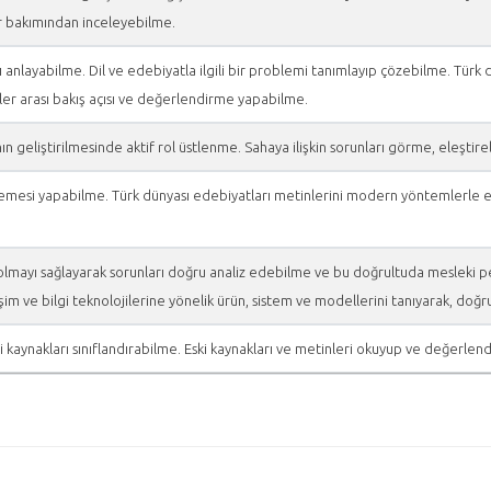
ler bakımından inceleyebilme.
ı anlayabilme. Dil ve edebiyatla ilgili bir problemi tanımlayıp çözebilme. Türk
nler arası bakış açısı ve değerlendirme yapabilme.
arının geliştirilmesinde aktif rol üstlenme. Sahaya ilişkin sorunları görme, eleş
emesi yapabilme. Türk dünyası edebiyatları metinlerini modern yöntemlerle el
lmayı sağlayarak sorunları doğru analiz edebilme ve bu doğrultuda mesleki persp
işim ve bilgi teknolojilerine yönelik ürün, sistem ve modellerini tanıyarak, doğ
i kaynakları sınıflandırabilme. Eski kaynakları ve metinleri okuyup ve değerlen