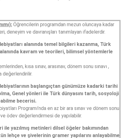
nımı):
Öğrencilerin programdan mezun oluncaya kadar
ri, deneyim ve davranışları tanımlayan ifadelerdir.
edebiyatları alanında temel bilgileri kazanma, Türk
rı alanında kavram ve teorileri, bilimsel yöntemlerle
lerinden, kısa sınav, arasınav, dönem sonu sınavı ,
değerlendirilir.
 edebiyatlarının başlangıçtan günümüze kadarki tarihi
lma, Genel yönleri ile Türk dünyasını tarih, sosyoloji
abilme becerisi.
iyatları Programı’nda en az bir ara sınav ve dönem sonu
v ve ödev değerlendirmesi de yapılabilir.
ri ile yazılmış metinleri dilsel öğeler bakımından
ün lehçe ve şivelerinin gramer yapılarını anlayabilme