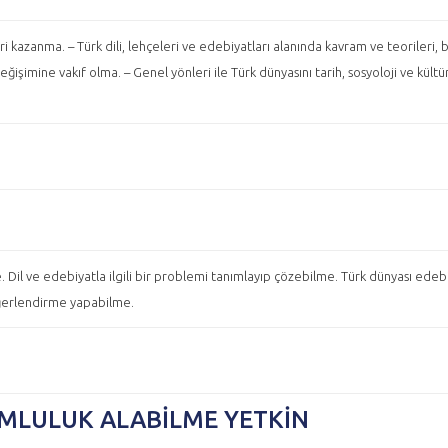
eri kazanma. – Türk dili, lehçeleri ve edebiyatları alanında kavram ve teorileri,
şimine vakıf olma. – Genel yönleri ile Türk dünyasını tarih, sosyoloji ve kültür
. Dil ve edebiyatla ilgili bir problemi tanımlayıp çözebilme. Türk dünyası ede
değerlendirme yapabilme.
UMLULUK ALABILME YETKIN