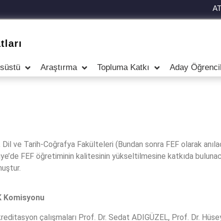
A
tları
nsüstü
Araştırma
Topluma Katkı
Aday Öğrenci
, Dil ve Tarih-Coğrafya Fakülteleri (Bundan sonra FEF olarak anıla
iye’de FEF öğretiminin kalitesinin yükseltilmesine katkıda buluna
uştur.
EK Komisyonu
reditasyon çalışmaları Prof. Dr. Sedat ADIGÜZEL, Prof. Dr. Hü