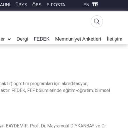
EN
TR
TAUNİ
ÜBYS
ÖBS
E-POSTA
ler
Dergi
FEDEK
Memnuniyet Anketleri
İletişim
caktır) öğretim programları için akreditasyon,
caktır. FEDEK, FEF bölümlerinde eğitim-öğretim, bilimsel
seyin BAYDEMİR, Prof. Dr. Mayramgül DIYKANBAY ve Dr.