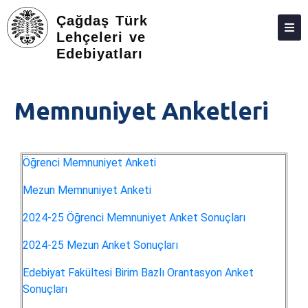
Çağdaş Türk
Lehçeleri ve
Edebiyatları
HAKKIMIZDA
KIŞILER
Memnuniyet Anketleri
LISANS
LISANSÜSTÜ
Öğrenci Memnuniyet Anketi
ARAŞTIRMA
Mezun Memnuniyet Anketi
TOPLUMA KATKI
2024-25 Öğrenci Memnuniyet Anket Sonuçları
ADAY ÖĞRENCILER
2024-25 Mezun Anket Sonuçları
DERGI
Edebiyat Fakültesi Birim Bazlı Orantasyon Anket
FEDEK
Sonuçları
MEMNUNIYET ANKETLERI