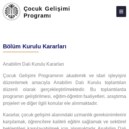
Çocuk Gelişimi
Programı
HAKKIMIZDA
KIŞILER
Bölüm Kurulu Kararları
LISANSÜSTÜ
ARAŞTIRMA
Anabilim Dalı Kurulu Kararları
TOPLUMA KATKI
Çocuk Gelişimi Programının akademik ve idari işleyişini
düzenlemek amacıyla Anabilim Dalı Kurulu toplantıları
ADAY ÖĞRENCILER
düzenli olarak gerçekleştirilmektedir. Bu toplantılarda
İLETIŞIM
programın geliştirilmesi, eğitim-öğretim faaliyetleri, araştırma
projeleri ve diğer ilgili konular ele alınmaktadır.
Kararlar, çocuk gelişimi alanındaki uzmanlık gereksinimlerini
karşılamak, öğrencilere kaliteli eğitim sağlamak ve sektörel
beklentileri karşılayabilmek için alınmaktadır. Anabilim Dalı