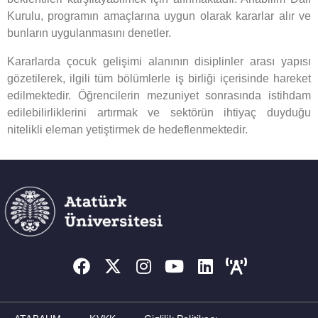
Kurulu, programın amaçlarına uygun olarak kararlar alır ve
bunların uygulanmasını denetler.
Kararlarda çocuk gelişimi alanının disiplinler arası yapısı
gözetilerek, ilgili tüm bölümlerle iş birliği içerisinde hareket
edilmektedir. Öğrencilerin mezuniyet sonrasında istihdam
edilebilirliklerini artırmak ve sektörün ihtiyaç duyduğu
nitelikli eleman yetiştirmek de hedeflenmektedir.