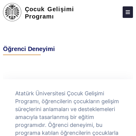
Çocuk Gelişimi
Programı
HAKKIMIZDA
KIŞILER
Öğrenci Deneyimi
LISANSÜSTÜ
ARAŞTIRMA
TOPLUMA KATKI
ADAY ÖĞRENCILER
Atatürk Üniversitesi Çocuk Gelişimi
İLETIŞIM
Programı, öğrencilerin çocukların gelişim
süreçlerini anlamaları ve desteklemeleri
amacıyla tasarlanmış bir eğitim
programıdır. Öğrenci deneyimi, bu
programa katılan öğrencilerin çocuklarla