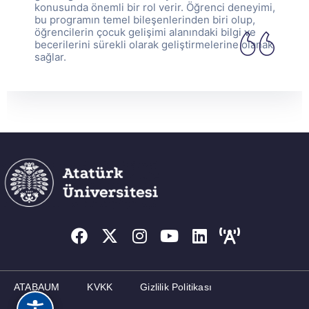
konusunda önemli bir rol verir. Öğrenci deneyimi,
bu programın temel bileşenlerinden biri olup,
öğrencilerin çocuk gelişimi alanındaki bilgi ve
becerilerini sürekli olarak geliştirmelerine olanak
sağlar.
ATABAUM
KVKK
Gizlilik Politikası