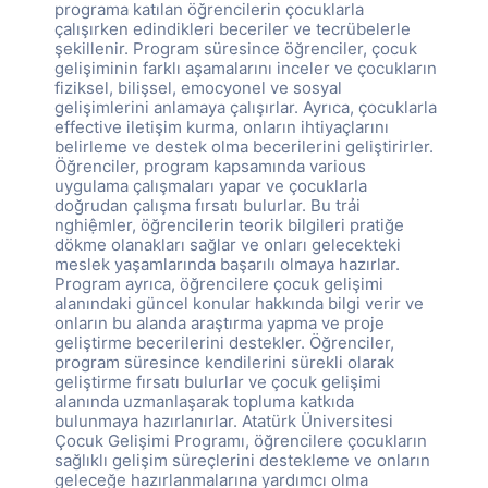
programa katılan öğrencilerin çocuklarla
çalışırken edindikleri beceriler ve tecrübelerle
şekillenir. Program süresince öğrenciler, çocuk
gelişiminin farklı aşamalarını inceler ve çocukların
fiziksel, bilişsel, emocyonel ve sosyal
gelişimlerini anlamaya çalışırlar. Ayrıca, çocuklarla
effective iletişim kurma, onların ihtiyaçlarını
belirleme ve destek olma becerilerini geliştirirler.
Öğrenciler, program kapsamında various
uygulama çalışmaları yapar ve çocuklarla
doğrudan çalışma fırsatı bulurlar. Bu trải
nghiệmler, öğrencilerin teorik bilgileri pratiğe
dökme olanakları sağlar ve onları gelecekteki
meslek yaşamlarında başarılı olmaya hazırlar.
Program ayrıca, öğrencilere çocuk gelişimi
alanındaki güncel konular hakkında bilgi verir ve
onların bu alanda araştırma yapma ve proje
geliştirme becerilerini destekler. Öğrenciler,
program süresince kendilerini sürekli olarak
geliştirme fırsatı bulurlar ve çocuk gelişimi
alanında uzmanlaşarak topluma katkıda
bulunmaya hazırlanırlar. Atatürk Üniversitesi
Çocuk Gelişimi Programı, öğrencilere çocukların
sağlıklı gelişim süreçlerini destekleme ve onların
geleceğe hazırlanmalarına yardımcı olma