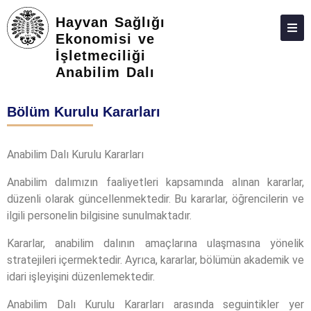
Hayvan Sağlığı
Ekonomisi ve
İşletmeciliği
HAKKIMIZDA
Anabilim Dalı
KIŞILER
Bölüm Kurulu Kararları
LISANSÜSTÜ
ARAŞTIRMA
Anabilim Dalı Kurulu Kararları
TOPLUMA KATKI
Anabilim dalımızın faaliyetleri kapsamında alınan kararlar,
düzenli olarak güncellenmektedir. Bu kararlar, öğrencilerin ve
ADAY ÖĞRENCILER
ilgili personelin bilgisine sunulmaktadır.
İLETIŞIM
Kararlar, anabilim dalının amaçlarına ulaşmasına yönelik
stratejileri içermektedir. Ayrıca, kararlar, bölümün akademik ve
idari işleyişini düzenlemektedir.
Anabilim Dalı Kurulu Kararları arasında seguintikler yer