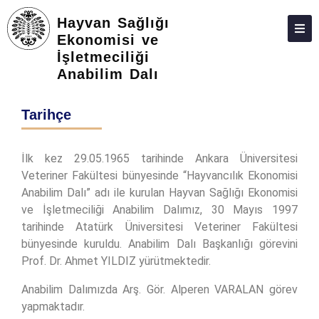
Hayvan Sağlığı
Ekonomisi ve
İşletmeciliği
HAKKIMIZDA
Anabilim Dalı
KIŞILER
Tarihçe
LISANSÜSTÜ
ARAŞTIRMA
İlk kez 29.05.1965 tarihinde Ankara Üniversitesi
Veteriner Fakültesi bünyesinde “Hayvancılık Ekonomisi
TOPLUMA KATKI
Anabilim Dalı” adı ile kurulan Hayvan Sağlığı Ekonomisi
ADAY ÖĞRENCILER
ve İşletmeciliği Anabilim Dalımız, 30 Mayıs 1997
tarihinde Atatürk Üniversitesi Veteriner Fakültesi
İLETIŞIM
bünyesinde kuruldu. Anabilim Dalı Başkanlığı görevini
Prof. Dr. Ahmet YILDIZ yürütmektedir.
Anabilim Dalımızda Arş. Gör. Alperen VARALAN görev
yapmaktadır.