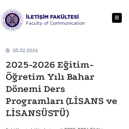
DEKANLIK
BÖLÜMLER
05.02.2026
EĞITIM
2025-2026 Eğitim-
ÖĞRENCILER
Öğretim Yılı Bahar
ARAŞTIRMA
Dönemi Ders
KALITE YÖNETIMI, İÇ KONTROL STANDARTLARI VE İSG
Programları (LİSANS ve
ENGELLI OLANAKLARI
LİSANSÜSTÜ)
FORMLAR
İLETIŞIM