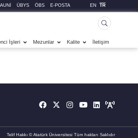
EN
TR
TAUNİ
ÜBYS
ÖBS
E-POSTA
nci İşleri
Mezunlar
Kalite
İletişim
Telif Hakkı © Atatürk Üniversitesi Tüm hakları Saklıdır