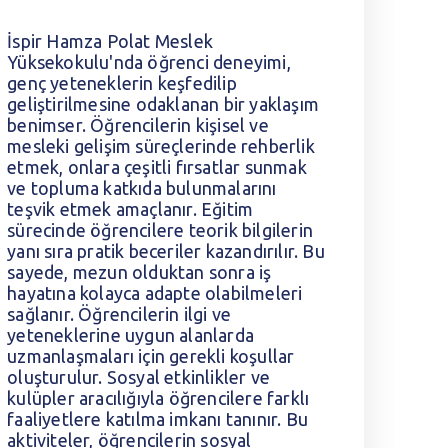
İspir Hamza Polat Meslek
İ
Yüksekokulu'nda öğrenci deneyimi,
Y
genç yeteneklerin keşfedilip
g
geliştirilmesine odaklanan bir yaklaşım
g
benimser. Öğrencilerin kişisel ve
b
mesleki gelişim süreçlerinde rehberlik
m
etmek, onlara çeşitli fırsatlar sunmak
e
ve topluma katkıda bulunmalarını
v
teşvik etmek amaçlanır. Eğitim
t
sürecinde öğrencilere teorik bilgilerin
s
yanı sıra pratik beceriler kazandırılır. Bu
y
sayede, mezun olduktan sonra iş
s
hayatına kolayca adapte olabilmeleri
h
sağlanır. Öğrencilerin ilgi ve
s
yeteneklerine uygun alanlarda
y
uzmanlaşmaları için gerekli koşullar
u
oluşturulur. Sosyal etkinlikler ve
o
kulüpler aracılığıyla öğrencilere farklı
k
faaliyetlere katılma imkanı tanınır. Bu
f
aktiviteler, öğrencilerin sosyal
a