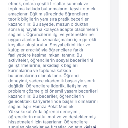
etmek, onlara çeşitli fırsatlar sunmak ve
topluma katkıda bulunmalarını teşvik etmek
amaçlanır. Eğitim sürecinde öğrencilere
teorik bilgilerin yanı sıra pratik beceriler
kazandırılır. Bu sayede, mezun olduktan
sonra iş hayatına kolayca adapte olabilmeleri
sağlanır. Öğrencilerin ilgi ve yeteneklerine
uygun alanlarda uzmanlaşmaları için gerekli
koşullar oluşturulur. Sosyal etkinlikler ve
kulüpler aracılığıyla öğrencilere farklı
faaliyetlere katılma imkanı tanınır. Bu
aktiviteler, öğrencilerin sosyal becerilerini
geliştirmelerine, arkadaşlık bağları
kurmalarına ve topluma katkıda
bulunmalarına olanak tanır. Öğrenci
deneyimi, sadece akademik başarıyla sınırlı
değildir. Öğrencilere liderlik, iletişim ve
problem çözme gibi önemli yaşam becerileri
kazandırılır. Bu beceriler, öğrencilerin
gelecekteki kariyerlerinde başarılı olmalarını
sağlar. İspir Hamza Polat Meslek
Yüksekokulu'nda öğrenci deneyimi,
öğrencilerin mutlu, motive ve desteklenmiş
hissetmeleri için tasarlanır. Öğrencilere
sunulan olanaklar ve fırsatlar, onların kişisel