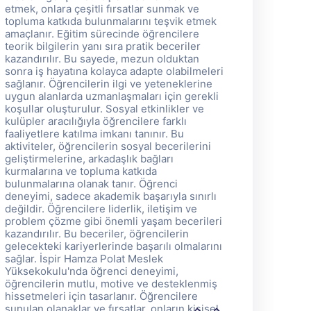
etmek, onlara çeşitli fırsatlar sunmak ve
et
topluma katkıda bulunmalarını teşvik etmek
t
amaçlanır. Eğitim sürecinde öğrencilere
a
teorik bilgilerin yanı sıra pratik beceriler
te
kazandırılır. Bu sayede, mezun olduktan
k
sonra iş hayatına kolayca adapte olabilmeleri
so
sağlanır. Öğrencilerin ilgi ve yeteneklerine
sa
uygun alanlarda uzmanlaşmaları için gerekli
u
koşullar oluşturulur. Sosyal etkinlikler ve
ko
kulüpler aracılığıyla öğrencilere farklı
ku
faaliyetlere katılma imkanı tanınır. Bu
fa
aktiviteler, öğrencilerin sosyal becerilerini
ak
geliştirmelerine, arkadaşlık bağları
ge
kurmalarına ve topluma katkıda
k
bulunmalarına olanak tanır. Öğrenci
b
deneyimi, sadece akademik başarıyla sınırlı
d
değildir. Öğrencilere liderlik, iletişim ve
de
problem çözme gibi önemli yaşam becerileri
p
kazandırılır. Bu beceriler, öğrencilerin
ka
gelecekteki kariyerlerinde başarılı olmalarını
ge
sağlar. İspir Hamza Polat Meslek
s
Yüksekokulu'nda öğrenci deneyimi,
Y
öğrencilerin mutlu, motive ve desteklenmiş
ö
hissetmeleri için tasarlanır. Öğrencilere
hi
sunulan olanaklar ve fırsatlar, onların kişisel
su