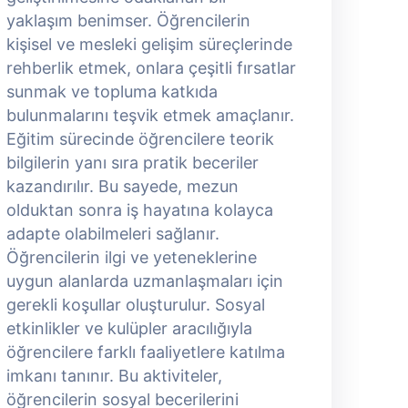
yaklaşım benimser. Öğrencilerin
y
kişisel ve mesleki gelişim süreçlerinde
k
rehberlik etmek, onlara çeşitli fırsatlar
r
sunmak ve topluma katkıda
s
bulunmalarını teşvik etmek amaçlanır.
b
Eğitim sürecinde öğrencilere teorik
E
bilgilerin yanı sıra pratik beceriler
b
kazandırılır. Bu sayede, mezun
k
olduktan sonra iş hayatına kolayca
o
adapte olabilmeleri sağlanır.
a
Öğrencilerin ilgi ve yeteneklerine
Ö
uygun alanlarda uzmanlaşmaları için
u
gerekli koşullar oluşturulur. Sosyal
g
etkinlikler ve kulüpler aracılığıyla
e
öğrencilere farklı faaliyetlere katılma
ö
imkanı tanınır. Bu aktiviteler,
i
öğrencilerin sosyal becerilerini
ö