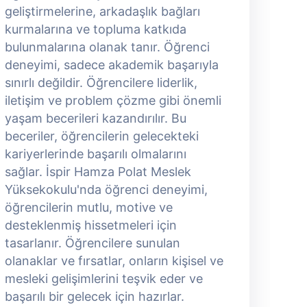
geliştirmelerine, arkadaşlık bağları
g
kurmalarına ve topluma katkıda
k
bulunmalarına olanak tanır. Öğrenci
b
deneyimi, sadece akademik başarıyla
d
sınırlı değildir. Öğrencilere liderlik,
s
iletişim ve problem çözme gibi önemli
i
yaşam becerileri kazandırılır. Bu
y
beceriler, öğrencilerin gelecekteki
b
kariyerlerinde başarılı olmalarını
k
sağlar. İspir Hamza Polat Meslek
s
Yüksekokulu'nda öğrenci deneyimi,
Y
öğrencilerin mutlu, motive ve
ö
desteklenmiş hissetmeleri için
d
tasarlanır. Öğrencilere sunulan
t
olanaklar ve fırsatlar, onların kişisel ve
o
mesleki gelişimlerini teşvik eder ve
m
başarılı bir gelecek için hazırlar.
b