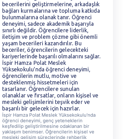
becerilerini geliştirmelerine, arkadaşlık
b
bağları kurmalarına ve topluma katkıda
b
bulunmalarına olanak tanır. Öğrenci
b
deneyimi, sadece akademik başarıyla
d
sınırlı değildir. Öğrencilere liderlik,
s
iletişim ve problem çözme gibi önemli
i
yaşam becerileri kazandırılır. Bu
y
beceriler, öğrencilerin gelecekteki
b
kariyerlerinde başarılı olmalarını sağlar.
k
İspir Hamza Polat Meslek
İ
Yüksekokulu'nda öğrenci deneyimi,
Y
öğrencilerin mutlu, motive ve
ö
desteklenmiş hissetmeleri için
d
tasarlanır. Öğrencilere sunulan
t
olanaklar ve fırsatlar, onların kişisel ve
o
mesleki gelişimlerini teşvik eder ve
m
başarılı bir gelecek için hazırlar.
b
İspir Hamza Polat Meslek Yüksekokulu'nda
İ
öğrenci deneyimi, genç yeteneklerin
ö
keşfedilip geliştirilmesine odaklanan bir
ke
yaklaşım benimser. Öğrencilerin kişisel ve
y
mesleki gelişim süreçlerinde rehberlik
m