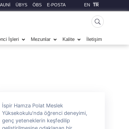
EN
TR
TAUNİ
ÜBYS
ÖBS
E-POSTA
nci İşleri
Mezunlar
Kalite
İletişim
İspir Hamza Polat Meslek
İ
Yüksekokulu'nda öğrenci deneyimi,
Y
genç yeteneklerin keşfedilip
g
geliştirilmesine odaklanan bir
g