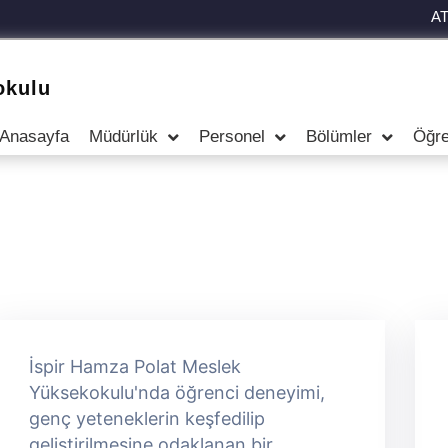
A
okulu
Anasayfa
Müdürlük
Personel
Bölümler
Öğre
İspir Hamza Polat Meslek
Yüksekokulu'nda öğrenci deneyimi,
genç yeteneklerin keşfedilip
geliştirilmesine odaklanan bir