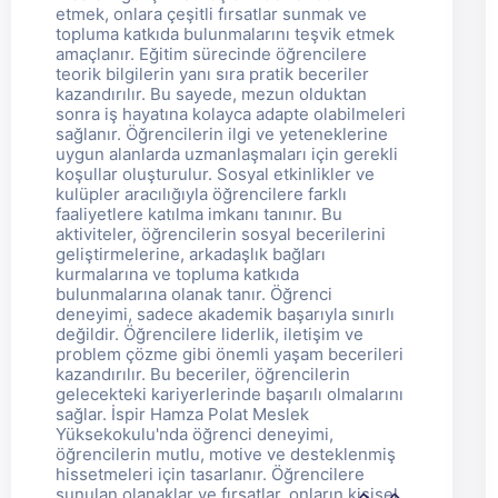
etmek, onlara çeşitli fırsatlar sunmak ve
topluma katkıda bulunmalarını teşvik etmek
amaçlanır. Eğitim sürecinde öğrencilere
teorik bilgilerin yanı sıra pratik beceriler
kazandırılır. Bu sayede, mezun olduktan
sonra iş hayatına kolayca adapte olabilmeleri
sağlanır. Öğrencilerin ilgi ve yeteneklerine
uygun alanlarda uzmanlaşmaları için gerekli
koşullar oluşturulur. Sosyal etkinlikler ve
kulüpler aracılığıyla öğrencilere farklı
faaliyetlere katılma imkanı tanınır. Bu
aktiviteler, öğrencilerin sosyal becerilerini
geliştirmelerine, arkadaşlık bağları
kurmalarına ve topluma katkıda
bulunmalarına olanak tanır. Öğrenci
deneyimi, sadece akademik başarıyla sınırlı
değildir. Öğrencilere liderlik, iletişim ve
problem çözme gibi önemli yaşam becerileri
kazandırılır. Bu beceriler, öğrencilerin
gelecekteki kariyerlerinde başarılı olmalarını
sağlar. İspir Hamza Polat Meslek
Yüksekokulu'nda öğrenci deneyimi,
öğrencilerin mutlu, motive ve desteklenmiş
hissetmeleri için tasarlanır. Öğrencilere
sunulan olanaklar ve fırsatlar, onların kişisel