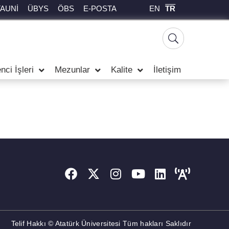
EN
TR
TAUNİ
ÜBYS
ÖBS
E-POSTA
nci İşleri
Mezunlar
Kalite
İletişim
Telif Hakkı © Atatürk Üniversitesi Tüm hakları Saklıdır