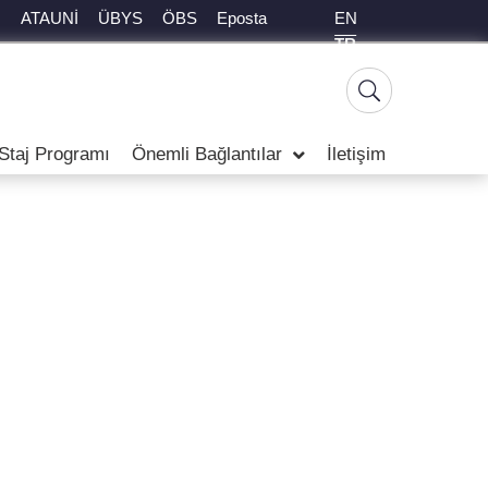
EN
ATAUNİ
ÜBYS
ÖBS
Eposta
TR
 Staj Programı
Önemli Bağlantılar
İletişim