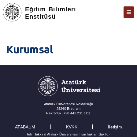
Eğitim Bilimleri
Enstitüsü
ANASAYFA
KURUMSAL
Kurumsal
KARIYER DANIŞMANLIĞI
ÖĞRENCILERE YÖNELIK
MEZUNLARA YÖNELIK
ULUSAL STAJ PROGRAMI
ÖNEMLI BAĞLANTILAR
Atatürk Üniversitesi Rektörlüğü
25240 Erzurum
İLETIŞIM
Rektörlük: +90 442 231 1111
ATABAUM
KVKK
İletişim
Telif Hakkı © Atatürk Üniversitesi Tüm hakları Saklıdır