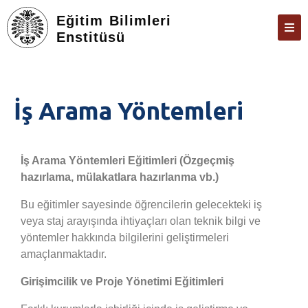
Eğitim Bilimleri
Enstitüsü
ANASAYFA
KURUMSAL
İş Arama Yöntemleri
KARIYER DANIŞMANLIĞI
ÖĞRENCILERE YÖNELIK
İş Arama Yöntemleri Eğitimleri (Özgeçmiş
MEZUNLARA YÖNELIK
hazırlama, mülakatlara hazırlanma vb.)
ULUSAL STAJ PROGRAMI
Bu eğitimler sayesinde öğrencilerin gelecekteki iş
veya staj arayışında ihtiyaçları olan teknik bilgi ve
ÖNEMLI BAĞLANTILAR
yöntemler hakkında bilgilerini geliştirmeleri
İLETIŞIM
amaçlanmaktadır.
Girişimcilik ve Proje Yönetimi Eğitimleri