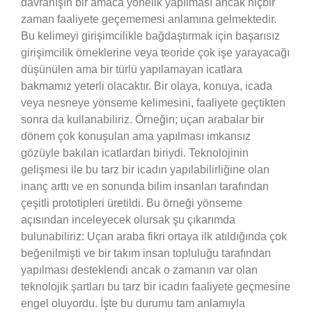
davranışın bir amaca yönelik yapılması ancak hiçbir
zaman faaliyete geçememesi anlamına gelmektedir.
Bu kelimeyi girişimcilikle bağdaştırmak için başarısız
girişimcilik örneklerine veya teoride çok işe yarayacağı
düşünülen ama bir türlü yapılamayan icatlara
bakmamız yeterli olacaktır. Bir olaya, konuya, icada
veya nesneye yönseme kelimesini, faaliyete geçtikten
sonra da kullanabiliriz. Örneğin; uçan arabalar bir
dönem çok konuşulan ama yapılması imkansız
gözüyle bakılan icatlardan biriydi. Teknolojinin
gelişmesi ile bu tarz bir icadın yapılabilirliğine olan
inanç arttı ve en sonunda bilim insanları tarafından
çeşitli prototipleri üretildi. Bu örneği yönseme
açısından inceleyecek olursak şu çıkarımda
bulunabiliriz: Uçan araba fikri ortaya ilk atıldığında çok
beğenilmişti ve bir takım insan topluluğu tarafından
yapılması desteklendi ancak o zamanın var olan
teknolojik şartları bu tarz bir icadın faaliyete geçmesine
engel oluyordu. İşte bu durumu tam anlamıyla