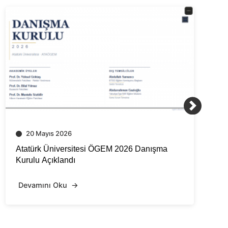
16 Mayıs 2026
anışma
İletişim Fakültede Yapay Zekâ Destekli Der
Tasarım Atölyesi Tamamlandı
Devamını Oku