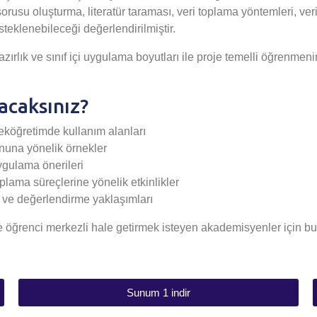
rusu oluşturma, literatür taraması, veri toplama yöntemleri, veri
steklenebileceği değerlendirilmiştir.
zırlık ve sınıf içi uygulama boyutları ile proje temelli öğrenmen
acaksınız?
eköğretimde kullanım alanları
nuna yönelik örnekler
ygulama önerileri
oplama süreçlerine yönelik etkinlikler
ma ve değerlendirme yaklaşımları
e öğrenci merkezli hale getirmek isteyen akademisyenler için bu 
Sunum 1 indir