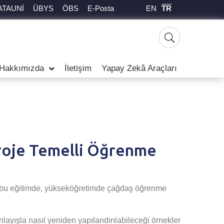
EN
TR
ATAUNİ
ÜBYS
ÖBS
E-Posta
Hakkımızda
İletişim
Yapay Zekâ Araçları
roje Temelli Öğrenme
z bu eğitimde, yükseköğretimde çağdaş öğrenme
layışla nasıl yeniden yapılandırılabileceği örnekler