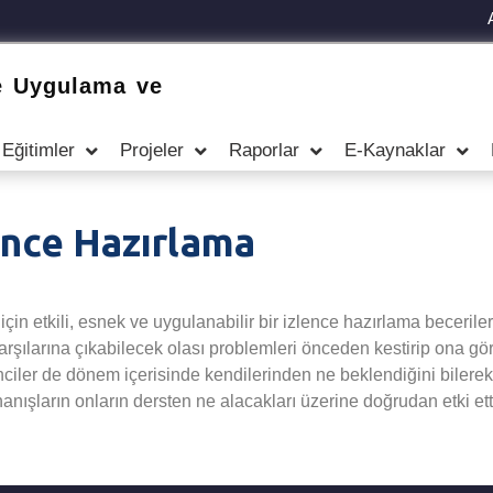
e Uygulama ve
Eğitimler
Projeler
Raporlar
E-Kaynaklar
ence Hazırlama
n etkili, esnek ve uygulanabilir bir izlence hazırlama beceriler
şılarına çıkabilecek olası problemleri önceden kestirip ona göre 
iler de dönem içerisinde kendilerinden ne beklendiğini bilerek d
nanışların onların dersten ne alacakları üzerine doğrudan etki et