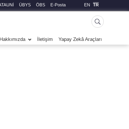
EN
TR
ATAUNİ
ÜBYS
ÖBS
E-Posta
Hakkımızda
İletişim
Yapay Zekâ Araçları