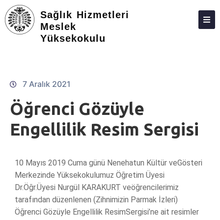
Sağlık Hizmetleri
Meslek
Yüksekokulu
HAKKIMIZDA
YÖNETIM
KIŞILER
7 Aralık 2021
BÖLÜMLER
Öğrenci Gözüyle
ETKINLIKLER
Engellilik Resim Sergisi
ÖĞRENCILER
STAJ
10 Mayıs 2019 Cuma günü Nenehatun Kültür veGösteri
Merkezinde Yüksekokulumuz Öğretim Üyesi
ROTASYONLAR
Dr.Öğr.Üyesi Nurgül KARAKURT veöğrencilerimiz
tarafından düzenlenen (Zihnimizin Parmak İzleri)
MEVZUAT
Öğrenci Gözüyle Engellilik ResimSergisi’ne ait resimler
DERGIMIZ