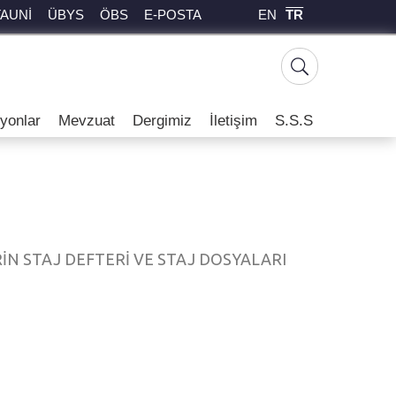
EN
TR
TAUNİ
ÜBYS
ÖBS
E-POSTA
yonlar
Mevzuat
Dergimiz
İletişim
S.S.S
N STAJ DEFTERİ VE STAJ DOSYALARI