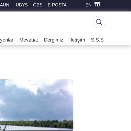
EN
TR
TAUNİ
ÜBYS
ÖBS
E-POSTA
yonlar
Mevzuat
Dergimiz
İletişim
S.S.S