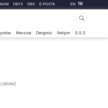
EN
TR
TAUNİ
ÜBYS
ÖBS
E-POSTA
yonlar
Mevzuat
Dergimiz
İletişim
S.S.S
LİRSİNİZ.